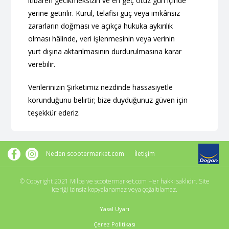
itibaren gecikmeksizin ve en geç otuz gün içinde
yerine getirilir. Kurul, telafisi güç veya imkânsız
zararların doğması ve açıkça hukuka aykırılık
olması hâlinde, veri işlenmesinin veya verinin
yurt dışına aktarılmasının durdurulmasına karar
verebilir.
Verilerinizin Şirketimiz nezdinde hassasiyetle
korunduğunu belirtir; bize duyduğunuz güven için
teşekkür ederiz.
Neden scootermarket.com
İletişim
© Copyright 2021 Milpa ve scootermarket.com Her hakkı saklıdır. Site
içeriği izinsiz kopyalanamaz veya çoğaltılamaz.
Yasal Uyarı
Çerez Politikası