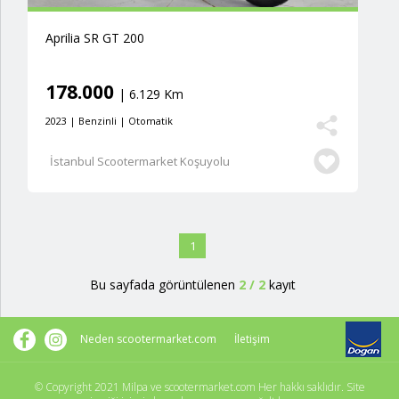
Aprilia SR GT 200
178.000
| 6.129 Km
2023 | Benzinli | Otomatik
İstanbul Scootermarket Koşuyolu
1
Bu sayfada görüntülenen
2
/
2
kayıt
Neden scootermarket.com
İletişim
© Copyright 2021 Milpa ve scootermarket.com Her hakkı saklıdır. Site