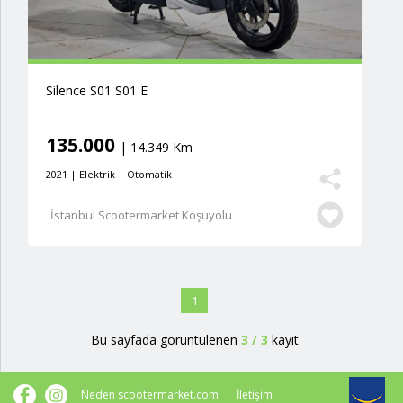
Silence S01 S01 E
135.000
| 14.349 Km
2021 | Elektrik | Otomatik
İstanbul Scootermarket Koşuyolu
1
Bu sayfada görüntülenen
3
/
3
kayıt
Neden scootermarket.com
İletişim