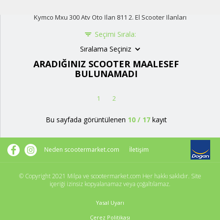
Kymco Mxu 300 Atv Oto İlan 811 2. El Scooter İlanları
Seçimi Sırala:
Sıralama Seçiniz
ARADIĞINIZ SCOOTER MAALESEF
BULUNAMADI
1
2
Bu sayfada görüntülenen
10
/
17
kayıt
Neden scootermarket.com
İletişim
© Copyright 2021 Milpa ve scootermarket.com Her hakkı saklıdır. Site
içeriği izinsiz kopyalanamaz veya çoğaltılamaz.
Yasal Uyarı
Çerez Politikası