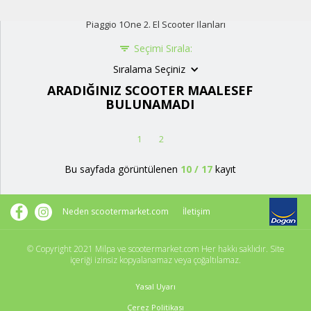
Piaggio 1One 2. El Scooter İlanları
Seçimi Sırala:
Sıralama Seçiniz
ARADIĞINIZ SCOOTER MAALESEF
BULUNAMADI
1
2
Bu sayfada görüntülenen
10
/
17
kayıt
Neden scootermarket.com
İletişim
© Copyright 2021 Milpa ve scootermarket.com Her hakkı saklıdır. Site
içeriği izinsiz kopyalanamaz veya çoğaltılamaz.
Yasal Uyarı
Çerez Politikası