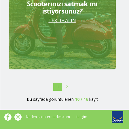
Scooterınızı satmak mı
istiyorsunuz?
TEKLİF ALIN
1
2
Bu sayfada görüntülenen
10
/
16
kayıt
Neden scootermarket.com
İletişim