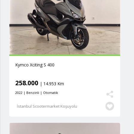
Kymco Xciting S 400
258.000
| 14.953 Km
2022 | Benzinli | Otomatik
İstanbul Scootermarket Koşuyolu