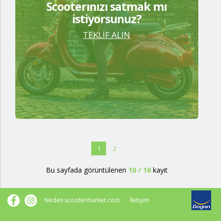
Scooterınızı satmak mı
istiyorsunuz?
TEKLİF ALIN
1
2
Bu sayfada görüntülenen
10
/
16
kayıt
Neden scootermarket.com
İletişim