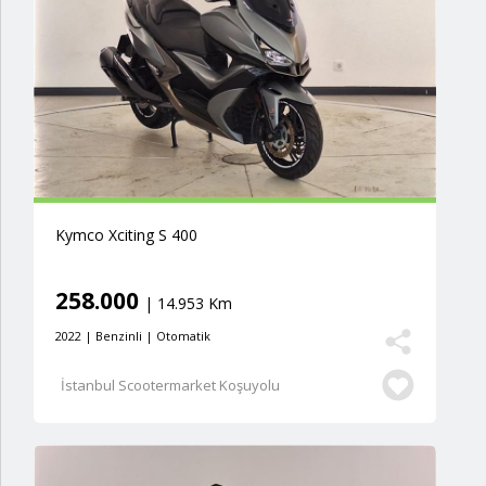
Kymco Xciting S 400
258.000
| 14.953 Km
2022 | Benzinli | Otomatik
İstanbul Scootermarket Koşuyolu